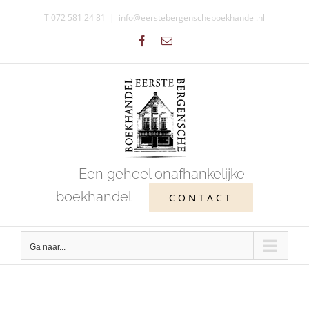
Ga
T 072 581 24 81
|
info@eerstebergenscheboekhandel.nl
naar
Facebook
E-
inhoud
mail
Een geheel onafhankelijke
boekhandel
CONTACT
Ga naar...