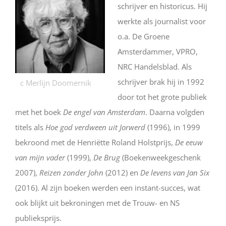
schrijver en historicus. Hij
werkte als journalist voor
o.a. De Groene
Amsterdammer, VPRO,
NRC Handelsblad. Als
schrijver brak hij in 1992
c Merlijn Doomernik
door tot het grote publiek
met het boek
De engel van Amsterdam
. Daarna volgden
titels als
Hoe god verdween uit Jorwerd
(1996), in 1999
bekroond met de Henriëtte Roland Holstprijs,
De eeuw
van mijn vader
(1999),
De Brug
(Boekenweekgeschenk
2007),
Reizen zonder John
(2012) en
De levens van Jan Six
(2016). Al zijn boeken werden een instant-succes, wat
ook blijkt uit bekroningen met de Trouw- en NS
publieksprijs.