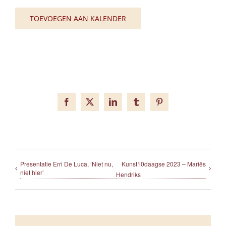
TOEVOEGEN AAN KALENDER
Facebook
X
LinkedIn
Tumblr
Pinterest
Presentatie Erri De Luca, ‘Niet nu,
Kunst10daagse 2023 – Mariës
niet hier’
Hendriks