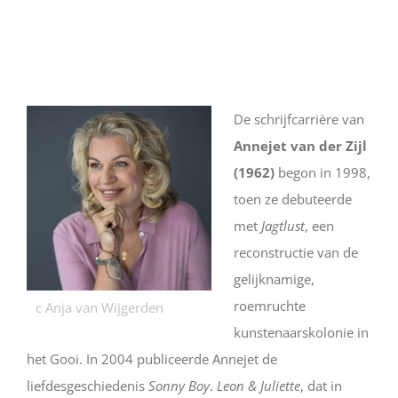
De schrijfcarrière van
Annejet van der Zijl
(1962)
begon in 1998,
toen ze debuteerde
met
Jagtlust
, een
reconstructie van de
gelijknamige,
roemruchte
c Anja van Wijgerden
kunstenaarskolonie in
het Gooi. In 2004 publiceerde Annejet de
liefdesgeschiedenis
Sonny Boy
.
Leon & Juliette
, dat in