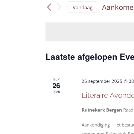
Zoeken
keyword
Aankome
Vandaag
en
in.
Selecteer
een
Zoek
weergeven
datum.
voor
navigatie
Evenementen
met
Laatste afgelopen E
keyword.
SEP
26 september 2025 @ 08
26
2025
Literaire Avond
Ruïnekerk Bergen
Raad
Aankondiging Het bestuur
samen met Ruïnekerk Be