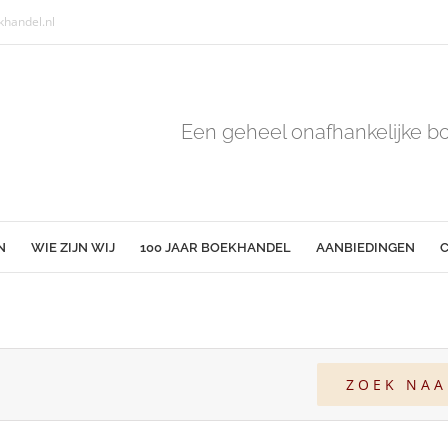
handel.nl
Een geheel onafhankelijke b
N
WIE ZIJN WIJ
100 JAAR BOEKHANDEL
AANBIEDINGEN
C
ZOEK NA