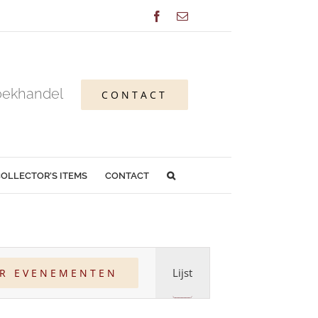
Facebook
E-
mail
oekhandel
CONTACT
OLLECTOR’S ITEMS
CONTACT
Evenement
Lijst
AR EVENEMENTEN
weergaven