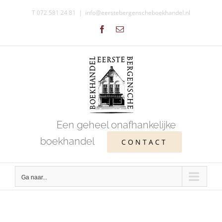
Ga
T 072 581 24 81
|
info@eerstebergenscheboekhandel.nl
naar
Facebook
E-
inhoud
mail
Een geheel onafhankelijke
boekhandel
CONTACT
Ga naar...