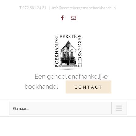
Ga
T 072 581 24 81
|
info@eerstebergenscheboekhandel.nl
naar
Facebook
E-
inhoud
mail
Een geheel onafhankelijke
boekhandel
CONTACT
Ga naar...