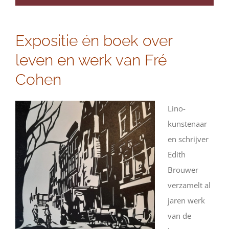
Expositie én boek over
leven en werk van Fré
Cohen
Lino-
kunstenaar
en schrijver
Edith
Brouwer
verzamelt al
jaren werk
van de