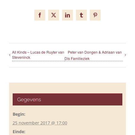
Facebook
X
LinkedIn
Tumblr
Pinterest
All Kinds – Lucas de Ruyter van
Peter van Dongen & Adriaan van
Steveninck
Dis Familieziek
Gegevens
Begin:
25 november 2017 @ 17:00
Einde: