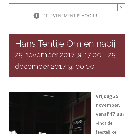
×
DIT EVENEMENT IS VOORBIJ.
Hans Tentije Om en nabij
25 november 2017 @ 17:00
-
25
december 2017 @ 00:00
Vrijdag 25
november,
vanaf 17 uur
vindt de
feestelijke