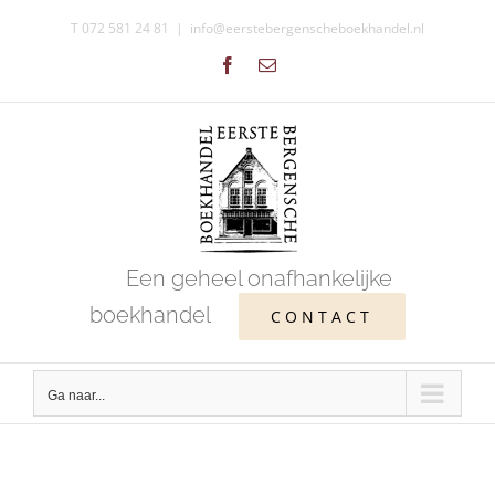
Ga
T 072 581 24 81
|
info@eerstebergenscheboekhandel.nl
naar
Facebook
E-
inhoud
mail
Een geheel onafhankelijke
boekhandel
CONTACT
Ga naar...