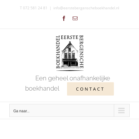
Ga
T 072 581 24 81
|
info@eerstebergenscheboekhandel.nl
naar
Facebook
E-
inhoud
mail
Een geheel onafhankelijke
boekhandel
CONTACT
Ga naar...