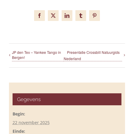
Facebook
X
LinkedIn
Tumblr
Pinterest
JP den Tex – Yankee Tango in
Presentatie Crossbill Natuurgids
Bergen!
Nederland
Gegevens
Begin:
22 november 2025
Einde: