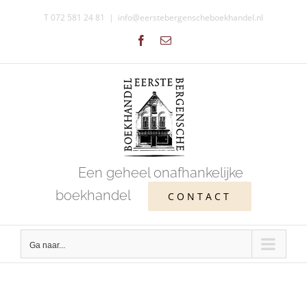
Ga
T 072 581 24 81
|
info@eerstebergenscheboekhandel.nl
naar
Facebook
E-
inhoud
mail
Een geheel onafhankelijke
boekhandel
CONTACT
Ga naar...