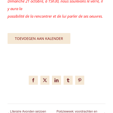
Dimanche 21 octobre, à 15h30, nous soulevons le verre, il
y aura la
possibilité de la rencontrer et de lui parler de ses oeuvres.
TOEVOEGEN AAN KALENDER
Facebook
X
LinkedIn
Tumblr
Pinterest
Literaire Avonden seizoen
Poëzieweek: voordrachten en