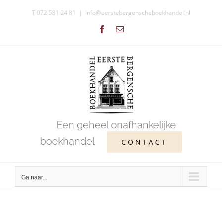
Ga
T 072 581 24 81
|
info@eerstebergenscheboekhandel.nl
naar
Facebook
E-
inhoud
mail
Een geheel onafhankelijke
boekhandel
CONTACT
Ga naar...