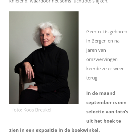
knielend, waardoor het soms luchtfoto’s lijken.
Geertrui is geboren
in Bergen en na
jaren van
omzwervingen
keerde ze er weer
terug.
In de maand
september is een
foto: Koos Breukel
selectie van foto’s
uit het boek te
zien in een expositie in de boekwinkel.