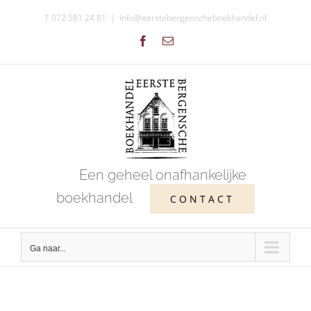
Ga
T 072 581 24 81
|
info@eerstebergenscheboekhandel.nl
naar
Facebook
E-
inhoud
mail
Een geheel onafhankelijke
boekhandel
CONTACT
Ga naar...