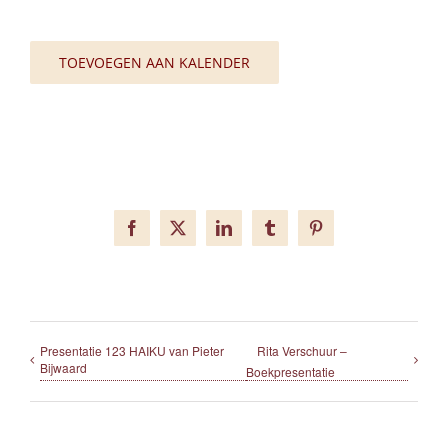
TOEVOEGEN AAN KALENDER
Facebook
X
LinkedIn
Tumblr
Pinterest
Presentatie 123 HAIKU van Pieter
Rita Verschuur –
Bijwaard
Boekpresentatie