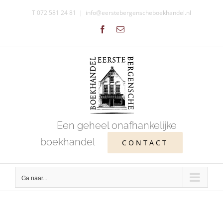
Ga
T 072 581 24 81
|
info@eerstebergenscheboekhandel.nl
naar
Facebook
E-
inhoud
mail
Een geheel onafhankelijke
boekhandel
CONTACT
Ga naar...